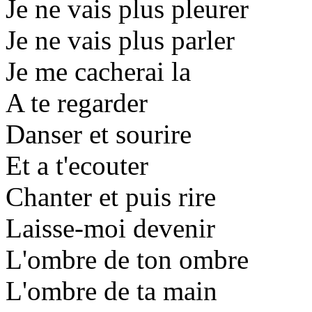
Je ne vais plus pleurer
Je ne vais plus parler
Je me cacherai la
A te regarder
Danser et sourire
Et a t'ecouter
Chanter et puis rire
Laisse-moi devenir
L'ombre de ton ombre
L'ombre de ta main