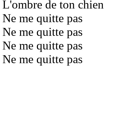
L'ombre de ton chien
Ne me quitte pas
Ne me quitte pas
Ne me quitte pas
Ne me quitte pas